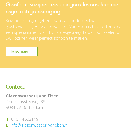
Geef uw kozijnen een langere levensduur met
regelmatige reiniging
Kozijnen reinigen gebeurt vaak als onderdeel van
glasbewassing. Bij Glazenwasserij Van Elten is het echter ook
een specialisme. U kunt ons desgevraagd ook inschakelen om
uw kozijnen weer perfect schoon te maken.
lees meer...
Contact
Glazenwasserij van Elten
Driemanssteeweg 39
3084 CA Rotterdam
T
010 - 4602149
E
info@glazenwasserijvanelten.nl