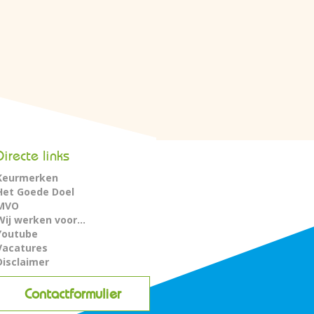
Directe links
Keurmerken
Het Goede Doel
MVO
Wij werken voor...
Youtube
Vacatures
Disclaimer
Contactformulier