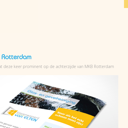
B Rotterdam
aat deze keer prominent op de achterzijde van MKB Rotterdam