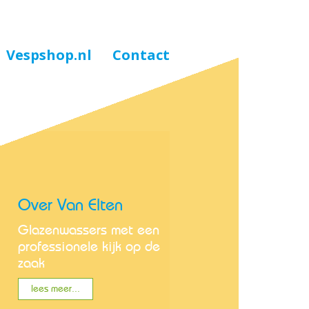
Vespshop.nl
Contact
Over Van Elten
Glazenwassers met een
professionele kijk op de
zaak
lees meer...