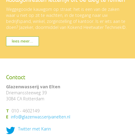
Weggegooide kauwgom op straat: het is een van de zaken
waar u niet op zit te wachten, in de toegang naar uw
bedrijfspand, winkel, zorginstelling of kantoor. Is er iets aan te
doen? Jazeker, doormiddel van Kokend Heetwater Techniek©.
lees meer...
Contact
Glazenwasserij van Elten
Driemanssteeweg 39
3084 CA Rotterdam
T
010 - 4602149
E
info@glazenwasserijvanelten.nl
Twitter met Karin